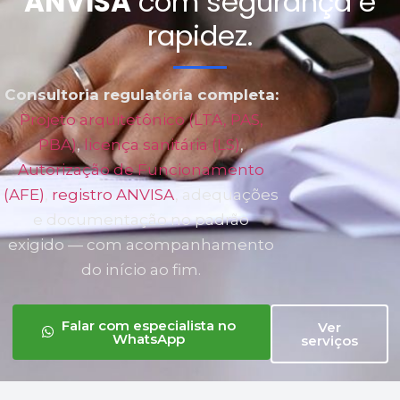
ANVISA
com segurança e
rapidez.
Consultoria regulatória completa:
Projeto arquitetônico (LTA, PAS,
PBA)
,
licença sanitária (LS)
,
Autorização de Funcionamento
(AFE)
,
registro ANVISA
, adequações
e documentação no padrão
exigido — com acompanhamento
do início ao fim.
Falar com especialista no
Ver
WhatsApp
serviços