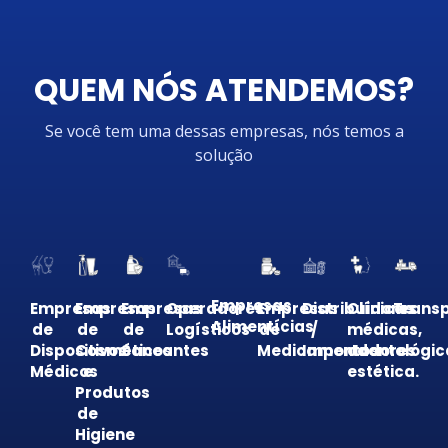
QUEM NÓS ATENDEMOS?
Se você tem uma dessas empresas, nós temos a
solução
Empresas
Empresas
Empresas
Empresas
Operadores
Empresas
Distribuidores
Clínicas
Trans
Alimentícias
de
de
de
Logísticos
de
/
médicas,
Dispositivos
Cosméticos
Saneantes
Medicamentos
Importadores
odontológic
Médicos
e
estética.
Produtos
de
Higiene