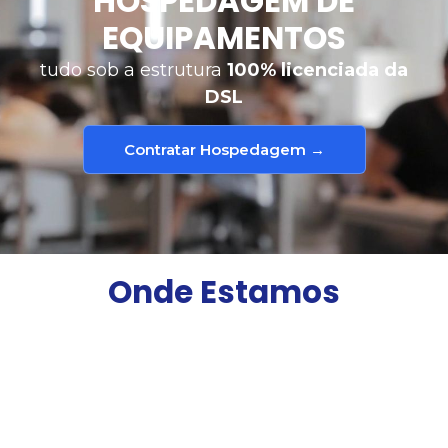
HOSPEDAGEM DE
EQUIPAMENTOS
tudo sob a estrutura
100% licenciada da
DSL
Contratar Hospedagem →
Onde Estamos