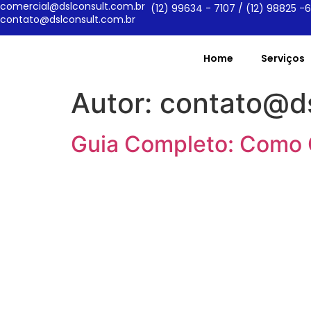
comercial@dslconsult.com.br
(12) 99634 - 7107 / (12) 98825 -
contato@dslconsult.com.br
Home
Serviços
Autor:
contato@ds
Guia Completo: Como 