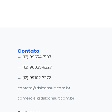
Contato
→
(12) 99634‑7107
→
(12) 98825‑6227
→
(12) 99102‑7272
contato@dslconsult.com.br
comercial@dslconsult.com.br