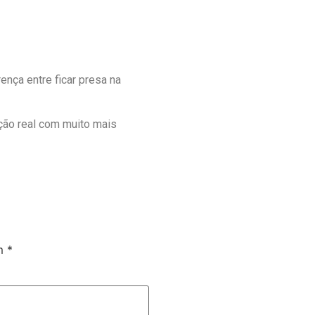
nça entre ficar presa na
ação real com muito mais
om
*