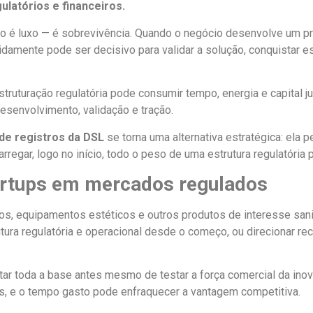
ulatórios e financeiros.
ão é luxo — é sobrevivência. Quando o negócio desenvolve um p
idamente pode ser decisivo para validar a solução, conquistar e
estruturação regulatória pode consumir tempo, energia e capital 
esenvolvimento, validação e tração.
e registros da DSL
se torna uma alternativa estratégica: ela
regar, logo no início, todo o peso de uma estrutura regulatória p
artups em mercados regulados
os, equipamentos estéticos e outros produtos de interesse san
utura regulatória e operacional desde o começo, ou direcionar rec
r toda a base antes mesmo de testar a força comercial da inova
s, e o tempo gasto pode enfraquecer a vantagem competitiva.