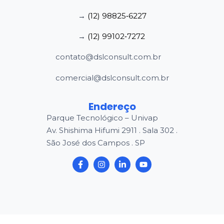
→
(12) 98825‑6227
→
(12) 99102‑7272
contato@dslconsult.com.br
comercial@dslconsult.com.br
Endereço
Parque Tecnológico – Univap
Av. Shishima Hifumi 2911 . Sala 302 .
São José dos Campos . SP